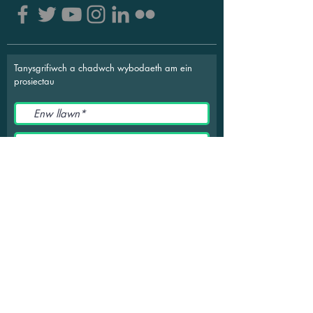
Tanysgrifiwch a chadwch wybodaeth am ein
prosiectau
Rwy&#39;n derbyn telerau ac
amodau
Cyflwyno
Ymddiriedolaeth Treftadaeth
Brymbo
Rhif Elusen:
1174269