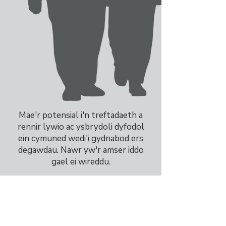
Mae'r potensial i'n treftadaeth a
rennir lywio ac ysbrydoli dyfodol
ein cymuned wedi'i gydnabod ers
degawdau. Nawr yw'r amser iddo
gael ei wireddu.
YR