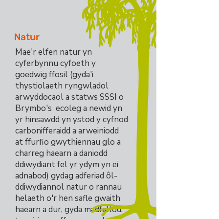
Natur
Mae'r elfen natur yn
cyferbynnu cyfoeth y
goedwig ffosil
(gyda'i
thystiolaeth ryngwladol
arwyddocaol a statws SSSI o
Brymbo's ecoleg a newid yn
yr hinsawdd yn ystod y cyfnod
carbonifferaidd a arweiniodd
at ffurfio gwythiennau glo a
charreg haearn a daniodd
ddiwydiant fel yr ydym yn ei
adnabod) gydag adferiad ôl-
ddiwydiannol natur o rannau
helaeth o'r hen safle gwaith
haearn a dur, gyda madfallod,