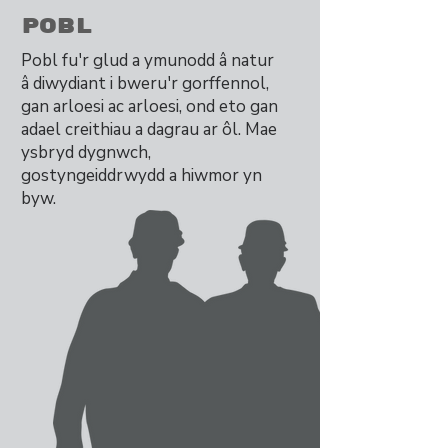
Pobl
Pobl fu'r glud a ymunodd â natur
â diwydiant i bweru'r gorffennol,
gan arloesi ac arloesi, ond eto gan
adael creithiau a dagrau ar ôl. Mae
ysbryd dygnwch,
gostyngeiddrwydd a hiwmor yn
byw.