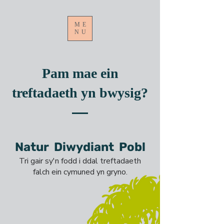
ME
NU
Pam mae ein
treftadaeth yn bwysig?
Natur
Diwydiant
Pobl
Tri gair sy'n fodd i ddal treftadaeth
falch ein cymuned yn gryno.