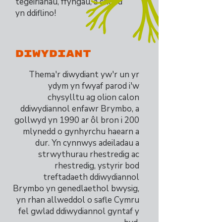
tegeirianau, ffyngau, a choed
yn ddiflino!
Diwydiant
Thema'r diwydiant yw'r un yr
ydym yn fwyaf parod i'w
chysylltu ag olion calon
ddiwydiannol enfawr Brymbo, a
gollwyd yn 1990 ar ôl bron i 200
mlynedd o gynhyrchu haearn a
dur. Yn cynnwys adeiladau a
strwythurau rhestredig ac
rhestredig, ystyrir bod
treftadaeth ddiwydiannol
Brymbo yn genedlaethol bwysig,
yn rhan allweddol o safle Cymru
fel gwlad ddiwydiannol gyntaf y