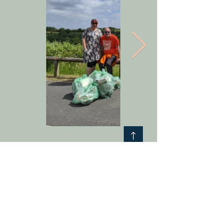
Tanysgrifiwch a chadwch wybodaeth am ein
prosiectau