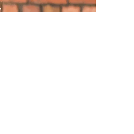
Tanysgrifiwch a chadwch wybodaeth am ein
prosiectau
Rwy&#39;n derbyn telerau ac
amodau