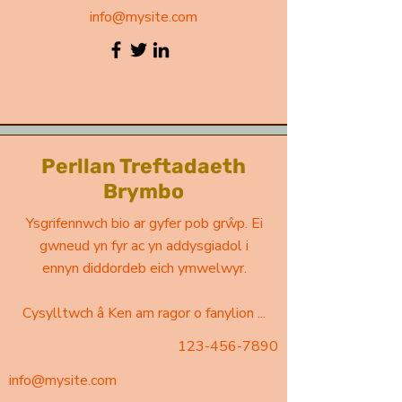
info@mysite.com
Perllan Treftadaeth
Brymbo
Ysgrifennwch bio ar gyfer pob grŵp. Ei
gwneud yn fyr ac yn addysgiadol i
ennyn diddordeb eich ymwelwyr.
Cysylltwch â Ken am ragor o fanylion ...
123-456-7890
info@mysite.com