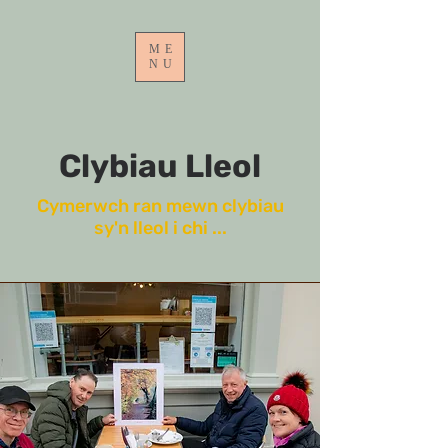
ME
NU
Clybiau Lleol
Cymerwch ran mewn clybiau
sy'n lleol i chi ...